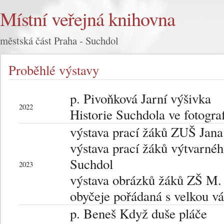
Místní veřejná knihovna
městská část Praha - Suchdol
Proběhlé výstavy
p. Pivoňková Jarní výšivka
2022
Historie Suchdola ve fotograf
výstava prací žáků ZUŠ Jan
výstava prací žáků výtvarné
Suchdol
2023
výstava obrázků žáků ZŠ M.
obyčeje pořádaná s velkou v
p. Beneš Když duše pláče